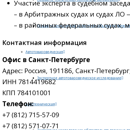
Участие эксперта в судебном засед
– в Арбитражных судах и судах ЛО 
– в районных федеральных судах, м
Пожарно-техническая экспертиза объекта недвижим
Контактная информация
Автотовароведческая
Офис в Санкт-Петербурге
Адрес: Россия, 191186, Санкт-Петербург
Экспертное автотовароведческое исследование
ИНН 7814419682
КПП 784101001
Телефон:
Автотехническая
+7 (812) 715-57-09
+7 (812) 571-07-71