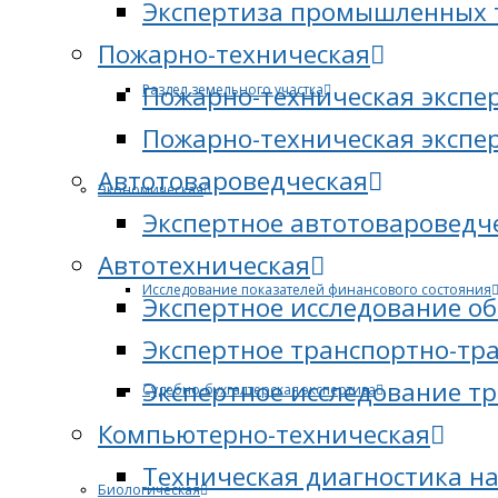
Экспертиза промышленных 
Пожарно-техническая
Пожарно-техническая экспе
Раздел земельного участка
Пожарно-техническая экспе
Автотовароведческая
Экономическая
Экспертное автотовароведч
Автотехническая
Исследование показателей финансового состояния
Экспертное исследование о
Экспертное транспортно-тр
Экспертное исследование т
Судебно-бухгалтерская экспертиза
Компьютерно-техническая
Техническая диагностика н
Биологическая