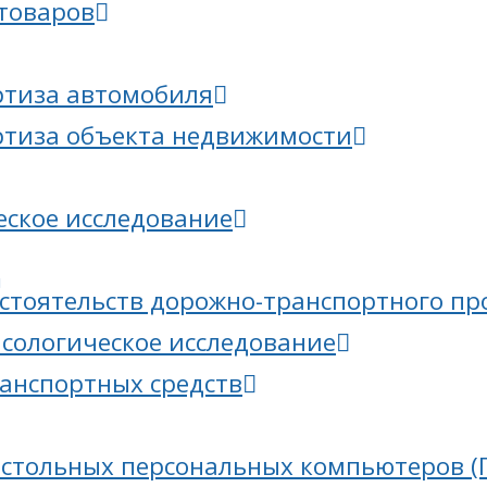
товаров
ртиза автомобиля
ртиза объекта недвижимости
еское исследование
бстоятельств дорожно-транспортного п
асологическое исследование
ранспортных средств
астольных персональных компьютеров (П