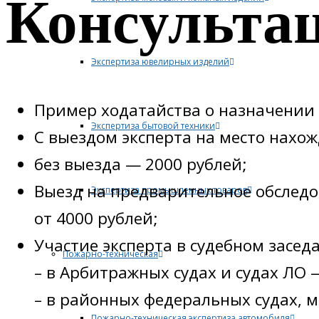
Консульта
Экспертиза ювелирных изделий
Пример ходатайства о назначении 
Экспертиза бытовой техники
С выездом эксперта на место нахо
без выезда — 2000 рублей;
Выезд на предварительное обследо
Экспертиза промышленных товаров
от 4000 рублей;
Участие эксперта в судебном засед
Пожарно-техническая
– в Арбитражных судах и судах ЛО 
– в районных федеральных судах, м
Пожарно-техническая экспертиза автомобиля