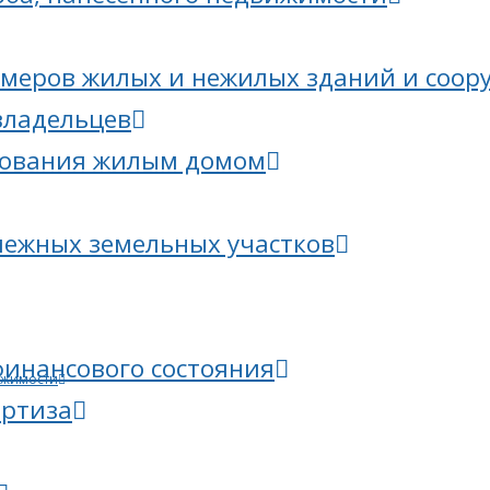
меров жилых и нежилых зданий и соор
владельцев
зования жилым домом
межных земельных участков
финансового состояния
ижимости
ертиза