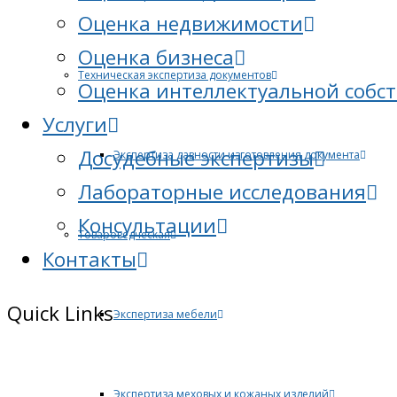
Оценка недвижимости
Оценка бизнеса
Техническая экспертиза документов
Оценка интеллектуальной собс
Услуги
Досудебные экспертизы
Экспертиза давности изготовления документа
Лабораторные исследования
Консультации
Товароведческая
Контакты
Quick Links
Экспертиза мебели
Экспертиза меховых и кожаных изделий