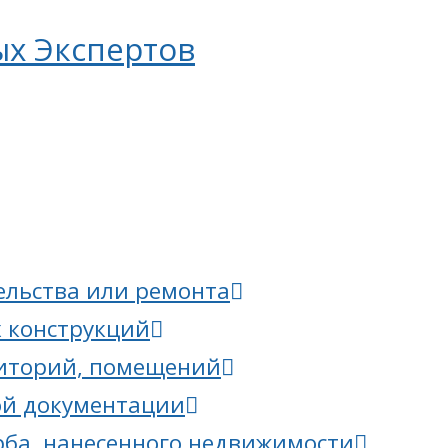
ых Экспертов
ельства или ремонта
 конструкций
риторий, помещений
ой документации
ба, нанесенного недвижимости