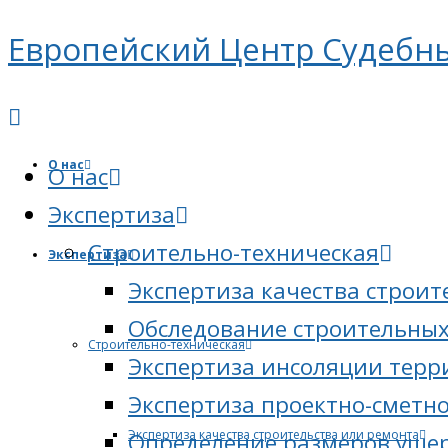
Европейский Центр Судебн
О нас
О нас
Экспертиза
Cтроительно-техническая
Экспертиза
Экспертиза качества строит
Обследование строительных
Cтроительно-техническая
Экспертиза инсоляции тер
Экспертиза проектно-сметн
Экспертиза качества строительства или ремонта
Определение размеров ущер