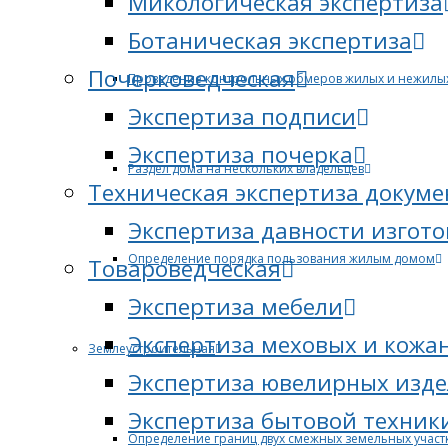
Микологическая экспертиза
Ботаническая экспертиза
Почерковедческая
Проведение контрольных обмеров жилых и нежилы
Экспертиза подписи
Экспертиза почерка
Раздел дома на нескольких владельцев
Техническая экспертиза докуме
Экспертиза давности изгот
Определение порядка пользования жилым домом
Товароведческая
Экспертиза мебели
Экспертиза меховых и кожа
Землеустроительная
Экспертиза ювелирных изд
Экспертиза бытовой техник
Определение границ двух смежных земельных участ