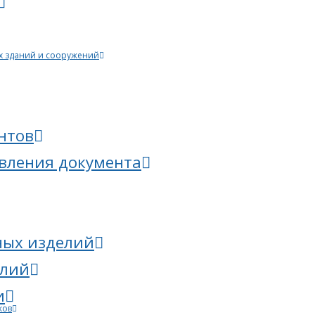
х зданий и сооружений
нтов
овления документа
ных изделий
елий
и
ков