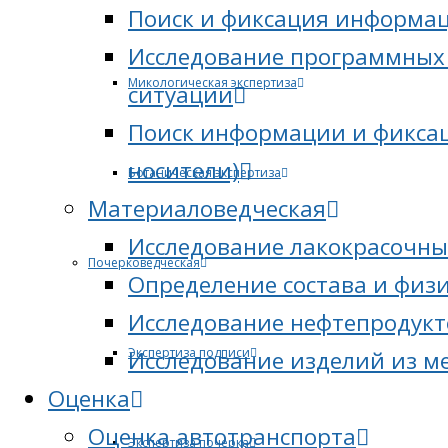
Поиск и фиксация информац
Исследование программных 
Микологическая экспертиза
ситуации
Поиск информации и фиксац
носители)
Ботаническая экспертиза
Материаловедческая
Исследование лакокрасочны
Почерковедческая
Определение состава и физ
Исследование нефтепродукт
Экспертиза подписи
Исследование изделий из м
Оценка
Оценка автотранспорта
Экспертиза почерка