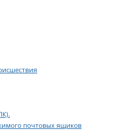
роисшествия
К).
ржимого почтовых ящиков