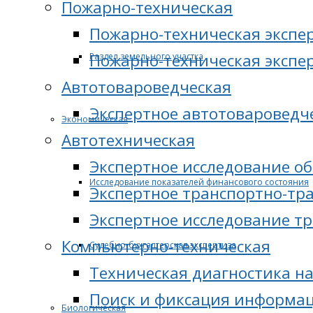
Пожарно-техническая
Пожарно-техническая экспе
Пожарно-техническая экспе
Раздел земельного участка
Автотовароведческая
Экспертное автотовароведч
Экономическая
Автотехническая
Экспертное исследование о
Исследование показателей финансового состояния
Экспертное транспортно-тр
Экспертное исследование т
Компьютерно-техническая
Судебно-бухгалтерская экспертиза
Техническая диагностика н
Поиск и фиксация информац
Биологическая