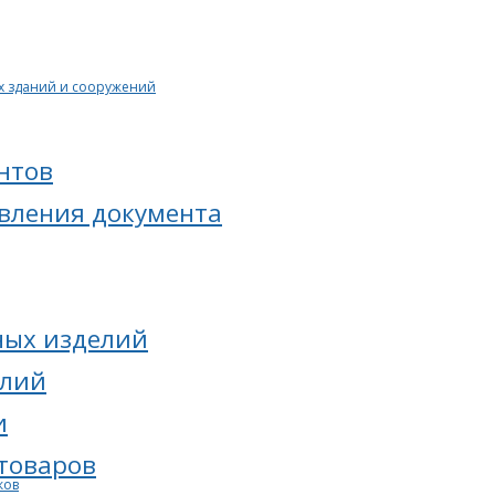
х зданий и сооружений
нтов
овления документа
ных изделий
елий
и
товаров
ков