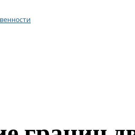
твенности
е границ д