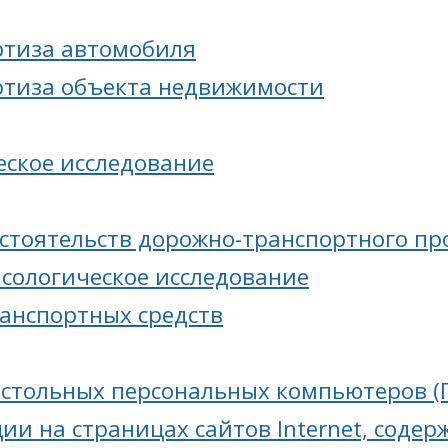
ртиза автомобиля
ртиза объекта недвижимости
еское исследование
бстоятельств дорожно-транспортного п
асологическое исследование
ранспортных средств
астольных персональных компьютеров (П
ии на страницах сайтов Internet, соде