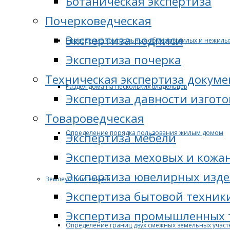
Ботаническая экспертиза
Почерковедческая
Экспертиза подписи
Проведение контрольных обмеров жилых и нежилы
Экспертиза почерка
Техническая экспертиза докуме
Раздел дома на нескольких владельцев
Экспертиза давности изгот
Товароведческая
Определение порядка пользования жилым домом
Экспертиза мебели
Экспертиза меховых и кожа
Экспертиза ювелирных изд
Землеустроительная
Экспертиза бытовой техник
Экспертиза промышленных 
Определение границ двух смежных земельных участ