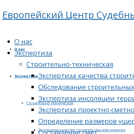
Европейский Центр Судебн
О нас
О нас
Экспертиза
Cтроительно-техническая
Экспертиза качества строит
Экспертиза
Обследование строительных
Экспертиза инсоляции тер
Cтроительно-техническая
Экспертиза проектно-сметн
Определение размеров ущер
Экспертиза качества строительства или ремонта
Составление смет