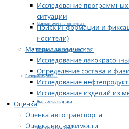
Исследование программных 
ситуации
Микологическая экспертиза
Поиск информации и фиксац
носители)
Материаловедческая
Ботаническая экспертиза
Исследование лакокрасочны
Определение состава и физ
Почерковедческая
Исследование нефтепродукт
Исследование изделий из м
Экспертиза подписи
Оценка
Оценка автотранспорта
Оценка недвижимости
Экспертиза почерка