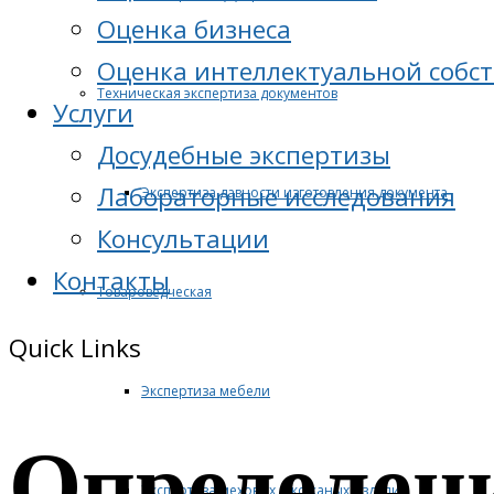
Оценка бизнеса
Оценка интеллектуальной собс
Техническая экспертиза документов
Услуги
Досудебные экспертизы
Лабораторные исследования
Экспертиза давности изготовления документа
Консультации
Контакты
Товароведческая
Quick Links
Экспертиза мебели
Определени
Экспертиза меховых и кожаных изделий