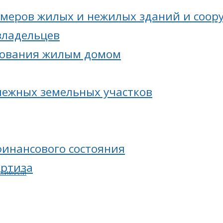
меров жилых и нежилых зданий и соор
владельцев
зования жилым домом
межных земельных участков
финансового состояния
ертиза
ижимости