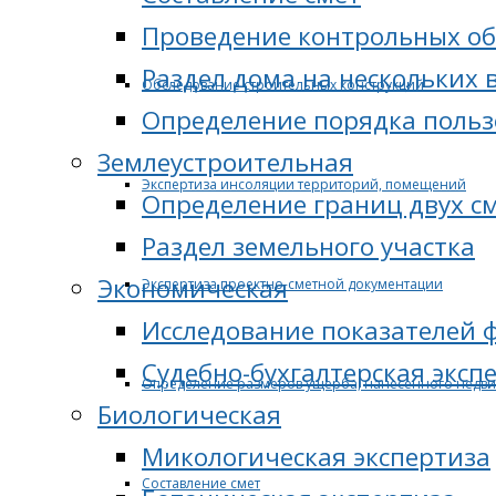
Проведение контрольных об
Раздел дома на нескольких 
Обследование строительных конструкций
Определение порядка поль
Землеустроительная
Экспертиза инсоляции территорий, помещений
Определение границ двух с
Раздел земельного участка
Экономическая
Экспертиза проектно-сметной документации
Исследование показателей 
Судебно-бухгалтерская эксп
Определение размеров ущерба, нанесенного недв
Биологическая
Микологическая экспертиза
Составление смет