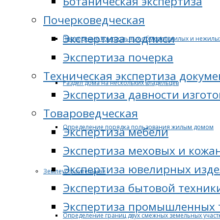
Ботаническая экспертиза
Почерковедческая
Экспертиза подписи
Проведение контрольных обмеров жилых и нежилы
Экспертиза почерка
Техническая экспертиза докуме
Раздел дома на нескольких владельцев
Экспертиза давности изгот
Товароведческая
Определение порядка пользования жилым домом
Экспертиза мебели
Экспертиза меховых и кожа
Экспертиза ювелирных изд
Землеустроительная
Экспертиза бытовой техник
Экспертиза промышленных 
Определение границ двух смежных земельных участ