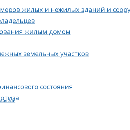
меров жилых и нежилых зданий и соор
владельцев
зования жилым домом
межных земельных участков
финансового состояния
ертиза
ижимости