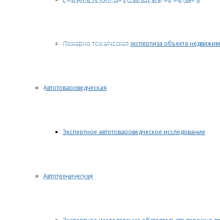
Независимая оценка не
собственности, автотра
ОСТАВИТЬ ЗАЯВКУ
Пожарно-техническая экспертиза объекта недвижим
Досудебная э
Автотовароведческая
Экспертное автотовароведческое исследование
Проведение внесудебн
доказательством при о
Автотехническая
ОСТАВИТЬ ЗАЯВКУ