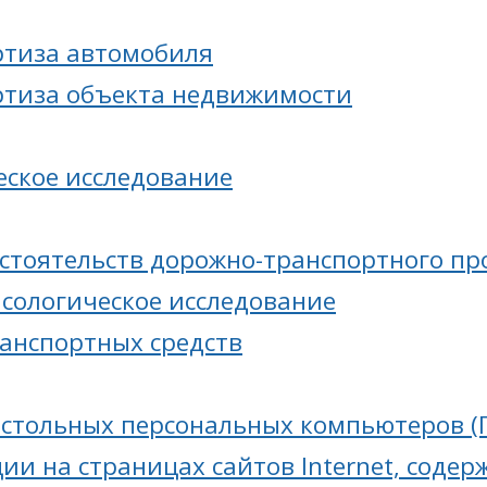
ртиза автомобиля
ртиза объекта недвижимости
еское исследование
бстоятельств дорожно-транспортного п
асологическое исследование
ранспортных средств
астольных персональных компьютеров (П
ии на страницах сайтов Internet, соде