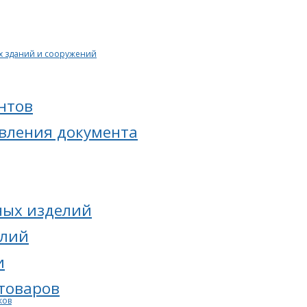
х зданий и сооружений
нтов
овления документа
ных изделий
елий
и
товаров
ков