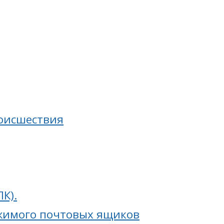
роисшествия
К).
ржимого почтовых ящиков