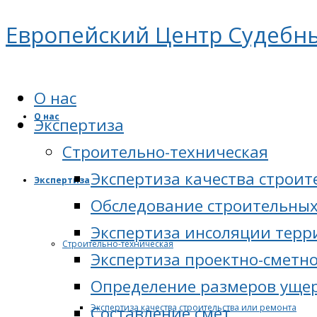
Европейский Центр Судебн
О нас
О нас
Экспертиза
Cтроительно-техническая
Экспертиза качества строит
Экспертиза
Обследование строительных
Экспертиза инсоляции тер
Cтроительно-техническая
Экспертиза проектно-сметн
Определение размеров ущер
Экспертиза качества строительства или ремонта
Составление смет