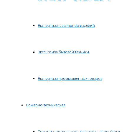
Экспертиза ювелирных изделий
Вы получите профессио
соблюдением полной к
Экспертиза бытовой техники
ОСТАВИТЬ ЗАЯВКУ
Экспертиза промышленных товаров
Экспертная 
Пожарно-техническая
Пожарно-техническая экспертиза автомобиля