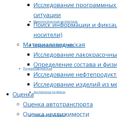
Исследование программных 
ситуации
Микологическая экспертиза
Поиск информации и фиксац
носители)
Материаловедческая
Ботаническая экспертиза
Исследование лакокрасочны
Определение состава и физ
Почерковедческая
Исследование нефтепродукт
Исследование изделий из м
Экспертиза подписи
Оценка
Оценка автотранспорта
Оценка недвижимости
Экспертиза почерка