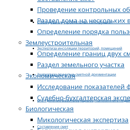
Проведение контрольных об
Раздел дома на нескольких 
Обследование строительных конструкций
Определение порядка поль
Землеустроительная
Экспертиза инсоляции территорий, помещений
Определение границ двух с
Раздел земельного участка
Экономическая
Экспертиза проектно-сметной документации
Исследование показателей 
Судебно-бухгалтерская эксп
Определение размеров ущерба, нанесенного недв
Биологическая
Микологическая экспертиза
Составление смет