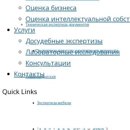
Оценка бизнеса
Оценка интеллектуальной собс
Техническая экспертиза документов
Услуги
Досудебные экспертизы
Лабораторные исследования
Экспертиза давности изготовления документа
Консультации
Контакты
Товароведческая
Quick Links
Экспертиза мебели
Судебная экс
Экспертиза меховых и кожаных изделий