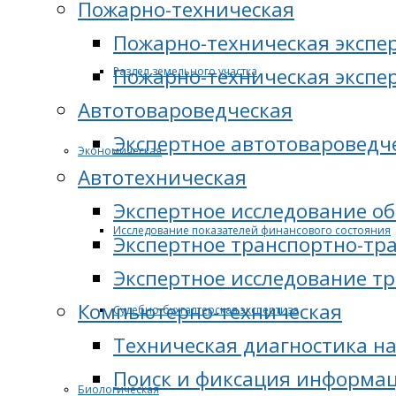
Пожарно-техническая
Пожарно-техническая экспе
Пожарно-техническая экспе
Раздел земельного участка
Автотовароведческая
Экспертное автотовароведч
Экономическая
Автотехническая
Экспертное исследование о
Исследование показателей финансового состояния
Экспертное транспортно-тр
Экспертное исследование т
Компьютерно-техническая
Судебно-бухгалтерская экспертиза
Техническая диагностика н
Поиск и фиксация информац
Биологическая