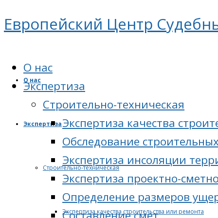
Европейский Центр Судебн
О нас
О нас
Экспертиза
Cтроительно-техническая
Экспертиза качества строит
Экспертиза
Обследование строительных
Экспертиза инсоляции тер
Cтроительно-техническая
Экспертиза проектно-сметн
Определение размеров ущер
Экспертиза качества строительства или ремонта
Составление смет