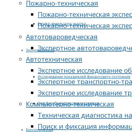
Пожарно-техническая
Пожарно-техническая экспе
Пожарно-техническая экспе
Раздел земельного участка
Автотовароведческая
Экспертное автотовароведч
Экономическая
Автотехническая
Экспертное исследование о
Исследование показателей финансового состояния
Экспертное транспортно-тр
Экспертное исследование т
Компьютерно-техническая
Судебно-бухгалтерская экспертиза
Техническая диагностика н
Поиск и фиксация информац
Биологическая