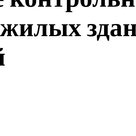
ежилых здан
й