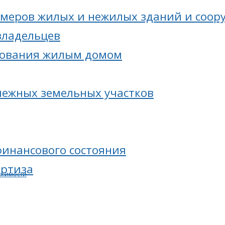
меров жилых и нежилых зданий и соор
владельцев
зования жилым домом
межных земельных участков
финансового состояния
ертиза
ижимости