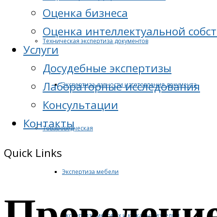
Оценка бизнеса
Оценка интеллектуальной собс
Техническая экспертиза документов
Услуги
Досудебные экспертизы
Лабораторные исследования
Экспертиза давности изготовления документа
Консультации
Контакты
Товароведческая
Quick Links
Экспертиза мебели
Проведени
Экспертиза меховых и кожаных изделий