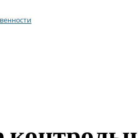
твенности
е контрольн