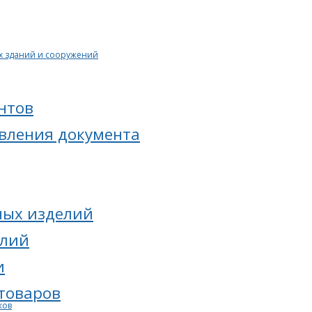
х зданий и сооружений
нтов
овления документа
ных изделий
елий
и
товаров
ков