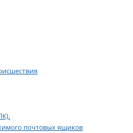
роисшествия
К).
ржимого почтовых ящиков