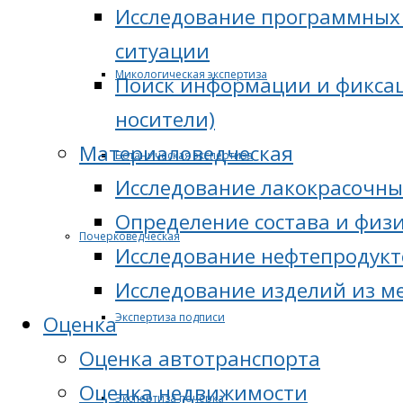
Исследование программных 
ситуации
Микологическая экспертиза
Поиск информации и фиксац
носители)
Материаловедческая
Ботаническая экспертиза
Исследование лакокрасочны
Определение состава и физ
Почерковедческая
Исследование нефтепродукт
Исследование изделий из м
Экспертиза подписи
Оценка
Оценка автотранспорта
Оценка недвижимости
Экспертиза почерка