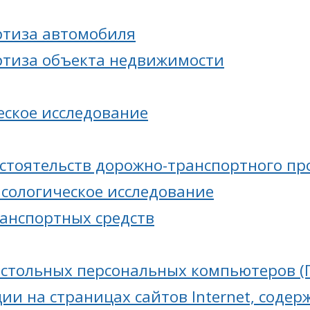
ртиза автомобиля
ртиза объекта недвижимости
еское исследование
бстоятельств дорожно-транспортного п
асологическое исследование
ранспортных средств
астольных персональных компьютеров (П
ии на страницах сайтов Internet, соде