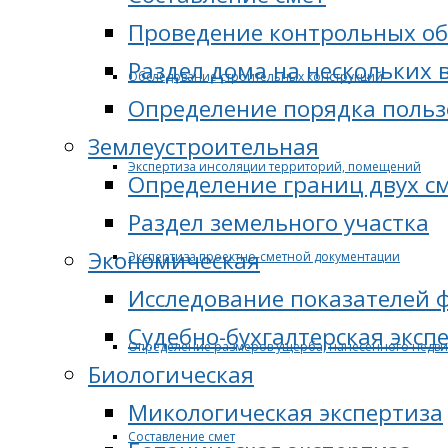
Проведение контрольных об
Раздел дома на нескольких 
Обследование строительных конструкций
Определение порядка поль
Землеустроительная
Экспертиза инсоляции территорий, помещений
Определение границ двух с
Раздел земельного участка
Экономическая
Экспертиза проектно-сметной документации
Исследование показателей 
Судебно-бухгалтерская эксп
Определение размеров ущерба, нанесенного недв
Биологическая
Микологическая экспертиза
Составление смет