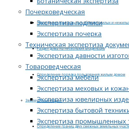
Ботаническая экспертиза
Почерковедческая
Экспертиза подписи
Проведение контрольных обмеров жилых и нежилы
Экспертиза почерка
Техническая экспертиза докуме
Раздел дома на нескольких владельцев
Экспертиза давности изгот
Товароведческая
Определение порядка пользования жилым домом
Экспертиза мебели
Экспертиза меховых и кожа
Экспертиза ювелирных изд
Землеустроительная
Экспертиза бытовой техник
Экспертиза промышленных 
Определение границ двух смежных земельных участ